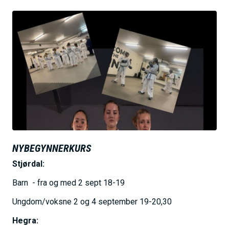
B
i
l
d
e
NYBEGYNNERKURS
Stjørdal:
Barn - fra og med 2 sept 18-19
Ungdom/voksne 2 og 4 september 19-20,30
Hegra: