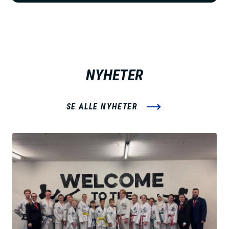
NYHETER
SE ALLE NYHETER
B
i
l
d
e